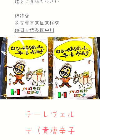
理をご賞味ください
姉妹店
名古屋市東区東桜店
福岡市博多区中州
チーレヴェル
デ（青唐辛子