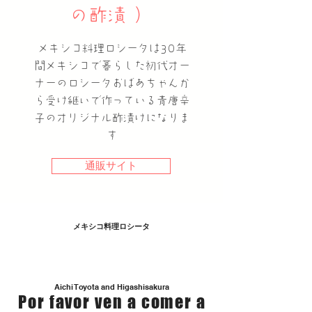
の酢漬 ）
メキシコ料理ロシータは30年
間メキシコで暮らした初代オー
ナーのロシータおばあちゃんか
ら受け継いで作っている青唐辛
子のオリジナル酢漬けになりま
す
通販サイト
メキシコ料理ロシータ
店舗 / 営業時間
​Aichi Toyota and Higashisakura
Por favor ven a comer a