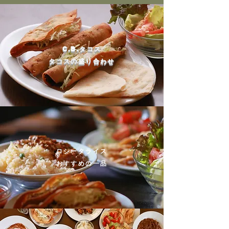
C.B.タコス​
​タコスの盛り合わせ
ロシータライス
​おすすめの一品