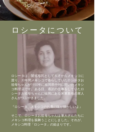
ロシータについて
ロシータは、開拓移民として５才からメキシコに
渡り、30年間メキシコで暮らしていたロシータお
祖母ちゃんが1950年に福岡県中州に開いたメキシ
コ料理店です。ある日、通訳の仕事をしていたロ
シータお祖母ちゃんに福岡にある米軍基地の軍人
さんがつぶやきました。
『ロシータ、メキシコのお袋の味が懐かしいよ』
​そこで、ロシータお祖母ちゃんは軍人さんたちに
メキシコ料理を振舞うことにしました。それが、
メキシコ料理「ロシータ」の始まりです。